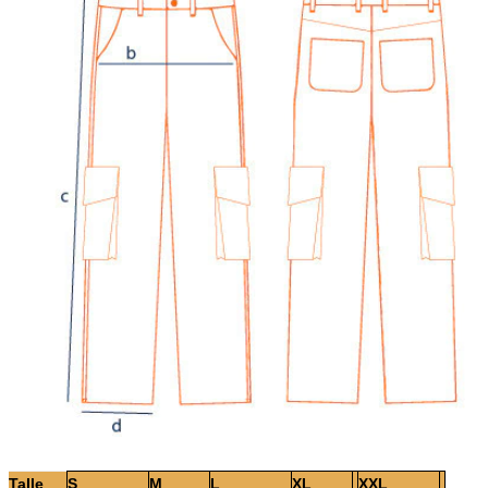
Talle
S
M
L
XL
XXL