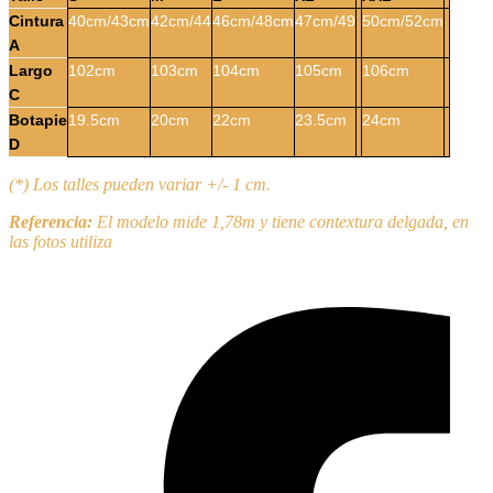
Cintura
40cm/43cm
42cm/44
46cm/48cm
47cm/49
50cm/52cm
A
Largo
102cm
103cm
104cm
105cm
106cm
C
Botapie
19.5cm
20cm
22cm
23.5cm
24cm
D
(*) Los talles pueden variar +/- 1 cm.
Referencia:
El modelo mide 1,78m y tiene contextura delgada, en
las fotos utiliza