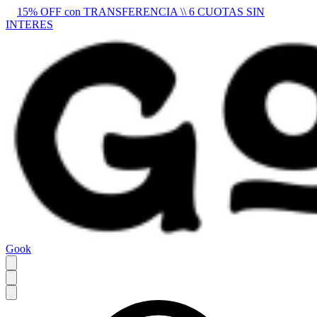
15% OFF con TRANSFERENCIA \\ 6 CUOTAS SIN
INTERES
Gook