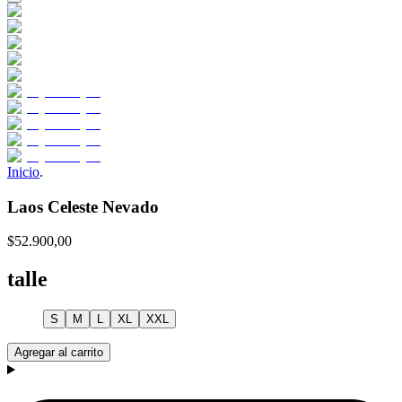
Inicio
.
Laos Celeste Nevado
$52.900,00
talle
S
M
L
XL
XXL
Agregar al carrito